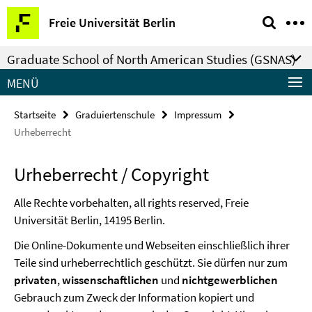
Springe
Service-
Freie Universität Berlin
direkt
Navigation
zu
Graduate School of North American Studies (GSNAS)
Inhalt
MENÜ
Startseite
Graduiertenschule
Impressum
Urheberrecht
Urheberrecht / Copyright
Alle Rechte vorbehalten, all rights reserved, Freie
Universität Berlin, 14195 Berlin.
Die Online-Dokumente und Webseiten einschließlich ihrer
Teile sind urheberrechtlich geschützt. Sie dürfen nur zum
privaten
,
wissenschaftlichen
und
nichtgewerblichen
Gebrauch zum Zweck der Information kopiert und