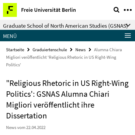
Springe
Service-
Freie Universität Berlin
direkt
Navigation
zu
Graduate School of North American Studies (GSNAS)
Inhalt
MENÜ
Startseite
Graduiertenschule
News
Alumna Chiara
Migliori veröffentlicht 'Religious Rhetoric in US Right-Wing
Politics'
"Religious Rhetoric in US Right-Wing
Politics': GSNAS Alumna Chiari
Migliori veröffentlicht ihre
Dissertation
News vom 22.04.2022