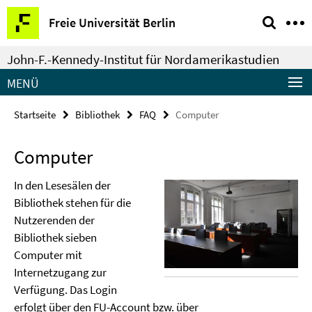
Springe
Service-
Freie Universität Berlin
direkt
Navigation
zu
John-F.-Kennedy-Institut für Nordamerikastudien
Inhalt
MENÜ
Startseite
Bibliothek
FAQ
Computer
Computer
In den Lesesälen der
Bibliothek stehen für die
Nutzerenden der
Bibliothek sieben
Computer mit
Internetzugang zur
Verfügung. Das Login
erfolgt über den FU-Account bzw. über