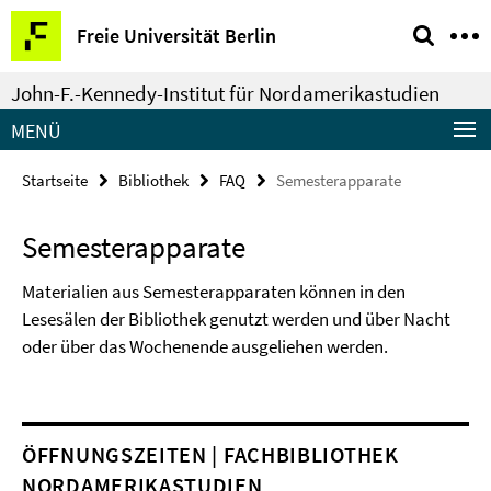
Springe
Service-
Freie Universität Berlin
direkt
Navigation
zu
John-F.-Kennedy-Institut für Nordamerikastudien
Inhalt
MENÜ
Startseite
Bibliothek
FAQ
Semesterapparate
Semesterapparate
Materialien aus Semesterapparaten können in den
Lesesälen der Bibliothek genutzt werden und über Nacht
oder über das Wochenende ausgeliehen werden.
ÖFFNUNGSZEITEN | FACHBIBLIOTHEK
NORDAMERIKASTUDIEN