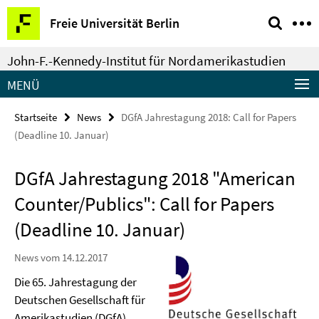
Springe
Service-
Freie Universität Berlin
direkt
Navigation
zu
John-F.-Kennedy-Institut für Nordamerikastudien
Inhalt
MENÜ
Startseite
News
DGfA Jahrestagung 2018: Call for Papers
(Deadline 10. Januar)
DGfA Jahrestagung 2018 "American
Counter/Publics": Call for Papers
(Deadline 10. Januar)
News vom 14.12.2017
Die 65. Jahrestagung der
Deutschen Gesellschaft für
Amerikastudien (DGfA)