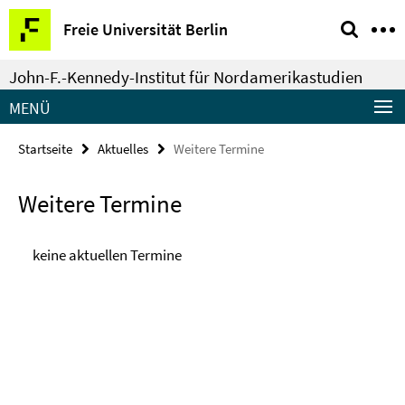
Springe
Service-
Freie Universität Berlin
direkt
Navigation
zu
John-F.-Kennedy-Institut für Nordamerikastudien
Inhalt
MENÜ
Startseite
Aktuelles
Weitere Termine
Weitere Termine
keine aktuellen Termine