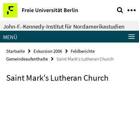
Springe
Service-
Freie Universität Berlin
direkt
Navigation
zu
John-F.-Kennedy-Institut für Nordamerikastudien
Inhalt
MENÜ
Startseite
Exkursion 2006
Feldberichte
Gemeindeaufenthalte
Saint Mark's Lutheran Church
Saint Mark's Lutheran Church