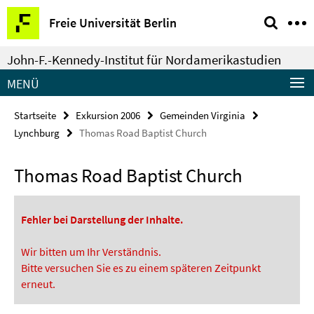
Springe
Service-
Freie Universität Berlin
direkt
Navigation
zu
John-F.-Kennedy-Institut für Nordamerikastudien
Inhalt
MENÜ
Startseite
Exkursion 2006
Gemeinden Virginia
Lynchburg
Thomas Road Baptist Church
Thomas Road Baptist Church
Fehler bei Darstellung der Inhalte.
Wir bitten um Ihr Verständnis.
Bitte versuchen Sie es zu einem späteren Zeitpunkt
erneut.