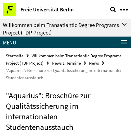
Springe
Service-
Freie Universität Berlin
direkt
Navigation
zu
Willkommen beim Transatlantic Degree Programs
Inhalt
Project (TDP Project)
MENÜ
Startseite
Willkommen beim Transatlantic Degree Programs
Project (TDP Project)
News & Termine
News
"Aquarius": Broschüre zur Qualitätssicherung im internationalen
Studentenausstauch
"Aquarius": Broschüre zur
Qualitätssicherung im
internationalen
Studentenausstauch