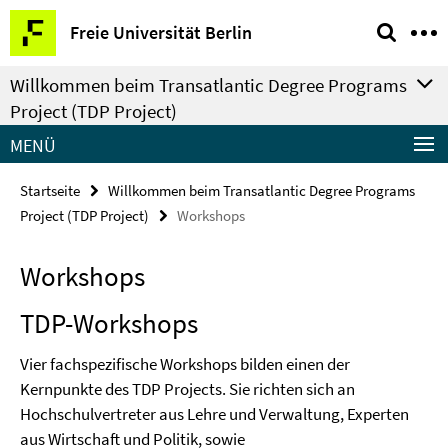
Springe
Service-
Freie Universität Berlin
direkt
Navigation
zu
Willkommen beim Transatlantic Degree Programs
Inhalt
Project (TDP Project)
MENÜ
Startseite
Willkommen beim Transatlantic Degree Programs
Project (TDP Project)
Workshops
Workshops
TDP-Workshops
Vier fachspezifische Workshops bilden einen der
Kernpunkte des TDP Projects. Sie richten sich an
Hochschulvertreter aus Lehre und Verwaltung, Experten
aus Wirtschaft und Politik, sowie