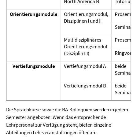
North America B
Tutorium
Orientierungsmodule
Orientierungsmodul,
Prosemin
Disziplinen I und II
Seminar
Multidisziplinäres
Prosemin
Orientierungsmodul
Ringvorle
(Disziplin III)
Vertiefungsmodule
Vertiefungsmodul A
beide
Seminare
Vertiefungsmodul B
beide
Seminare
Die Sprachkurse sowie die BA-Kolloquien werden in jedem
Semester angeboten. Wenn das entsprechende
Lehrpersonal zur Verfügung steht, bieten einzelne
Abteilungen Lehrveranstaltungen öfter an.