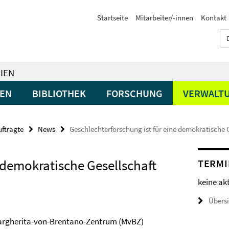
Startseite
Mitarbeiter/-innen
Kontakt
IEN
GEN
BIBLIOTHEK
FORSCHUNG
VERWALT
uftragte
News
Geschlechterforschung ist für eine demokratische Ge
 demokratische Gesellschaft
TERMI
keine ak
Übers
argherita-von-Brentano-Zentrum (MvBZ)