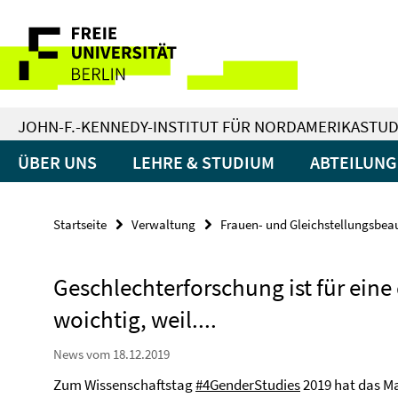
Springe
Service-
direkt
zu
Navigation
Inhalt
JOHN-F.-KENNEDY-INSTITUT FÜR NORDAMERIKASTUD
ÜBER UNS
LEHRE & STUDIUM
ABTEILUN
Startseite
Verwaltung
Frauen- und Gleichstellungsbea
Geschlechterforschung ist für eine
woichtig, weil....
News vom 18.12.2019
Zum Wissenschaftstag
#4GenderStudies
2019 hat das M