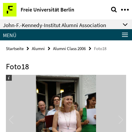
Springe
Service-
Freie Universität Berlin
direkt
Navigation
zu
John-F.-Kennedy-Institut Alumni Association
Inhalt
MENÜ
Startseite
Alumni
Alumni Class 2006
Foto18
Foto18