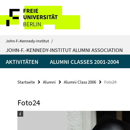
Springe
Service-
direkt
zu
Navigation
Inhalt
John-F.-Kennedy-Institut
/
JOHN-F.-KENNEDY-INSTITUT ALUMNI ASSOCIATION
AKTIVITÄTEN
ALUMNI CLASSES 2001-2004
Startseite
Alumni
Alumni Class 2006
Foto24
Foto24