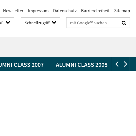
Newsletter
Impressum
Datenschutz
Barrierefreiheit
Sitemap
Suchbegriffe
DE
Schnellzugriff
UMNI CLASS 2007
ALUMNI CLASS 2008
ALUMN