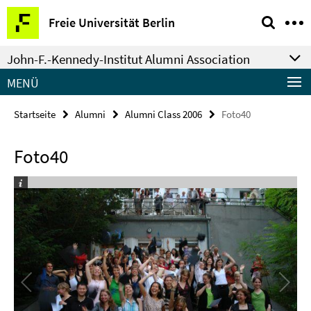
Springe
Service-
Freie Universität Berlin
direkt
Navigation
zu
John-F.-Kennedy-Institut Alumni Association
Inhalt
MENÜ
Startseite
Alumni
Alumni Class 2006
Foto40
Foto40