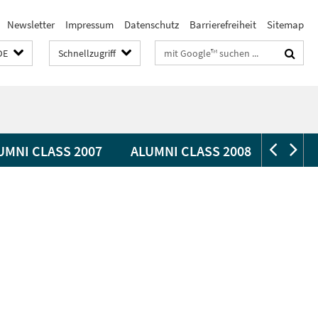
Newsletter
Impressum
Datenschutz
Barrierefreiheit
Sitemap
Suchbegriffe
DE
Schnellzugriff
UMNI CLASS 2007
ALUMNI CLASS 2008
ALUMN