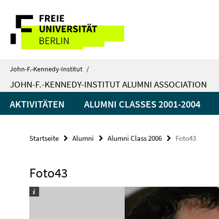
Springe
Service-
direkt
zu
Navigation
Inhalt
John-F.-Kennedy-Institut
/
JOHN-F.-KENNEDY-INSTITUT ALUMNI ASSOCIATION
AKTIVITÄTEN
ALUMNI CLASSES 2001-2004
Startseite
Alumni
Alumni Class 2006
Foto43
Foto43