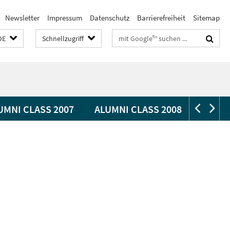
Newsletter
Impressum
Datenschutz
Barrierefreiheit
Sitemap
Suchbegriffe
DE
Schnellzugriff
UMNI CLASS 2007
ALUMNI CLASS 2008
ALUMN