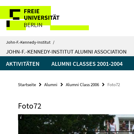
Springe
Service-
direkt
zu
Navigation
Inhalt
John-F.-Kennedy-Institut
/
JOHN-F.-KENNEDY-INSTITUT ALUMNI ASSOCIATION
AKTIVITÄTEN
ALUMNI CLASSES 2001-2004
Startseite
Alumni
Alumni Class 2006
Foto72
Foto72