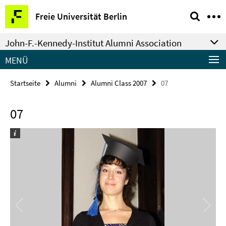
Springe
Service-
Freie Universität Berlin
direkt
Navigation
zu
John-F.-Kennedy-Institut Alumni Association
Inhalt
MENÜ
Startseite
Alumni
Alumni Class 2007
07
07