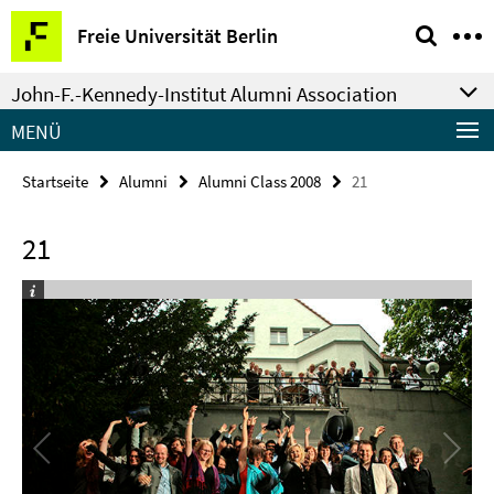
Springe
Service-
Freie Universität Berlin
direkt
Navigation
zu
John-F.-Kennedy-Institut Alumni Association
Inhalt
MENÜ
Startseite
Alumni
Alumni Class 2008
21
21