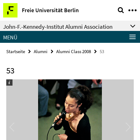
Springe
Service-
Freie Universität Berlin
direkt
Navigation
zu
John-F.-Kennedy-Institut Alumni Association
Inhalt
MENÜ
Startseite
Alumni
Alumni Class 2008
53
53