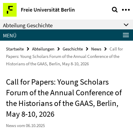
Springe
Service-
Freie Universität Berlin
direkt
Navigation
zu
Abteilung Geschichte
Inhalt
MENÜ
Startseite
Abteilungen
Geschichte
News
Call for
Papers: Young Scholars Forum of the Annual Conference of the
Historians of the GAAS, Berlin, May 8-10, 2026
Call for Papers: Young Scholars
Forum of the Annual Conference of
the Historians of the GAAS, Berlin,
May 8-10, 2026
News vom 06.10.2025