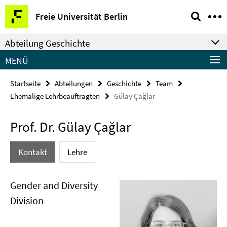
Springe
Service-
Freie Universität Berlin
direkt
Navigation
zu
Abteilung Geschichte
Inhalt
MENÜ
Startseite
Abteilungen
Geschichte
Team
Ehemalige Lehrbeauftragten
Gülay Çağlar
Prof. Dr. Gülay Çağlar
Kontakt
Lehre
Gender and Diversity
Division