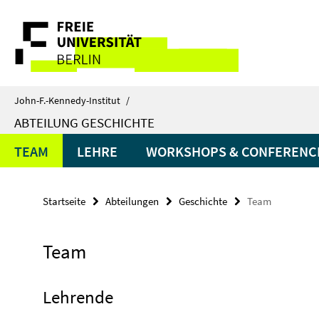
Springe
Service-
direkt
zu
Navigation
Inhalt
John-F.-Kennedy-Institut
/
ABTEILUNG GESCHICHTE
TEAM
LEHRE
WORKSHOPS & CONFERENC
Startseite
Abteilungen
Geschichte
Team
Team
Lehrende