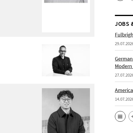
JOBS 
Fulbrig
29.07.202
German H
Modern 
27.07.202
American
14.07.202