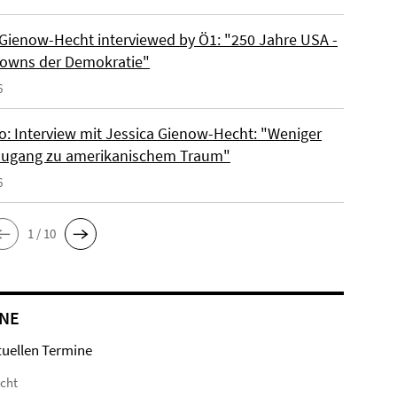
 Gienow-Hecht interviewed by Ö1: "250 Jahre USA -
owns der Demokratie"
6
io: Interview mit Jessica Gienow-Hecht: "Weniger
ugang zu amerikanischem Traum"
6
1 / 10
NE
tuellen Termine
icht