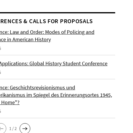
RENCES & CALLS FOR PROPOSALS
nce: Law and Order: Modes of Policing and
nce in American History
6
 Applications: Global History Student Conference
5
nce: Geschichtsrevisionismus und
rikanismus im Spiegel des Erinnerungsortes 1945,
o Home"?
5
1 / 2