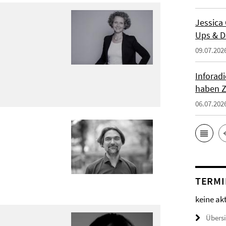
Jessica
Ups & D
09.07.202
Inforad
haben Z
06.07.202
TERMI
keine ak
Übers