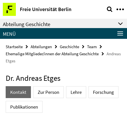
Springe
Service-
Freie Universität Berlin
direkt
Navigation
zu
Abteilung Geschichte
Inhalt
MENÜ
Startseite
Abteilungen
Geschichte
Team
Ehemalige Mitglieder/innen der Abteilung Geschichte
Andreas
Etges
Dr. Andreas Etges
Kontakt
Zur Person
Lehre
Forschung
Publikationen