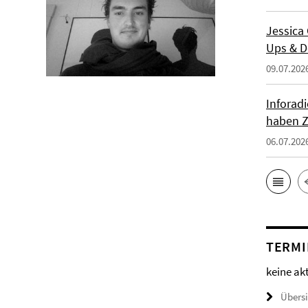
Jessica
Ups & D
09.07.202
Inforad
haben Z
06.07.202
TERMI
keine ak
Übers