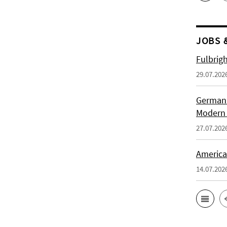
JOBS 
Fulbrig
29.07.202
German H
Modern 
27.07.202
American
14.07.202