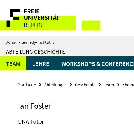
Springe
Service-
direkt
zu
Navigation
Inhalt
John-F.-Kennedy-Institut
/
ABTEILUNG GESCHICHTE
TEAM
LEHRE
WORKSHOPS & CONFERENC
Startseite
Abteilungen
Geschichte
Team
Ehemal
Ian Foster
UNA Tutor