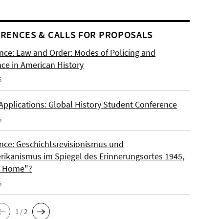
RENCES & CALLS FOR PROPOSALS
nce: Law and Order: Modes of Policing and
nce in American History
6
 Applications: Global History Student Conference
5
nce: Geschichtsrevisionismus und
rikanismus im Spiegel des Erinnerungsortes 1945,
o Home"?
5
1 / 2