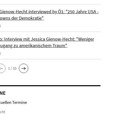
 Gienow-Hecht interviewed by Ö1: "250 Jahre USA -
owns der Demokratie"
6
io: Interview mit Jessica Gienow-Hecht: "Weniger
ugang zu amerikanischem Traum"
6
1 / 10
NE
tuellen Termine
icht