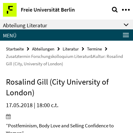
Springe
Service-
Freie Universität Berlin
direkt
Navigation
zu
Abteilung Literatur
Inhalt
MENÜ
Startseite
Abteilungen
Literatur
Termine
Zusatztermin Forschungskolloquium Literatur&Kultur: Rosalind
Gill (City, University of London)
Rosalind Gill (City University of
London)
17.05.2018 | 18:00 c.t.
“Postfeminism, Body Love and Selling Confidence to