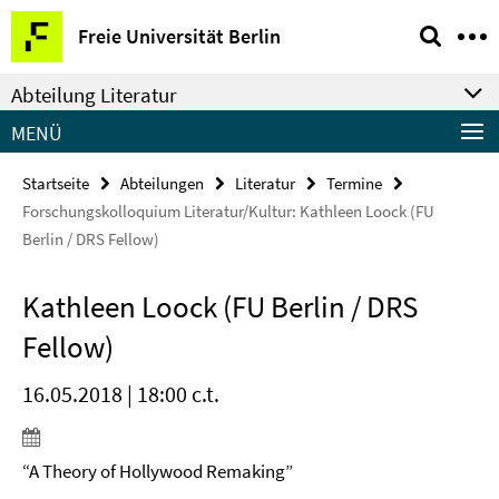
Springe
Service-
Freie Universität Berlin
direkt
Navigation
zu
Abteilung Literatur
Inhalt
MENÜ
Startseite
Abteilungen
Literatur
Termine
Forschungskolloquium Literatur/Kultur: Kathleen Loock (FU
Berlin / DRS Fellow)
Kathleen Loock (FU Berlin / DRS
Fellow)
16.05.2018 | 18:00 c.t.
“A Theory of Hollywood Remaking”