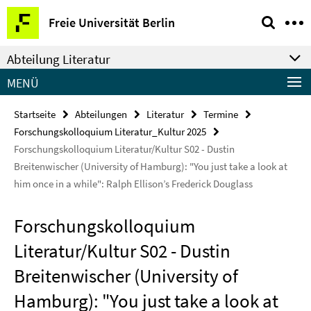
Springe
Service-
Freie Universität Berlin
direkt
Navigation
zu
Abteilung Literatur
Inhalt
MENÜ
Startseite
Abteilungen
Literatur
Termine
Forschungskolloquium Literatur_Kultur 2025
Forschungskolloquium Literatur/Kultur S02 - Dustin
Breitenwischer (University of Hamburg): "You just take a look at
him once in a while": Ralph Ellison’s Frederick Douglass
Forschungskolloquium
Literatur/Kultur S02 - Dustin
Breitenwischer (University of
Hamburg): "You just take a look at