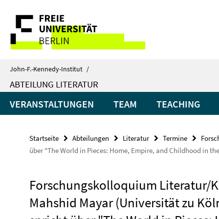
Springe
Service-
direkt
zu
Navigation
Inhalt
John-F.-Kennedy-Institut
/
ABTEILUNG LITERATUR
VERANSTALTUNGEN
TEAM
TEACHING
Startseite
Abteilungen
Literatur
Termine
Forsc
über "The World in Pieces: Home, Empire, and Childhood in the
Forschungskolloquium Literatur/K
Mahshid Mayar (Universität zu Köl