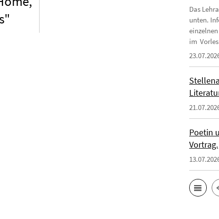
 Home,
Das Lehra
s"
unten. In
einzelnen
im Vorles
23.07.202
Stellena
Literatu
21.07.202
Poetin u
Vortrag.
13.07.202