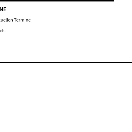
NE
tuellen Termine
icht