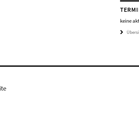
TERMI
keine ak
Übers
ite