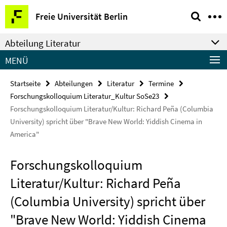
Springe
Service-
Freie Universität Berlin
direkt
Navigation
zu
Abteilung Literatur
Inhalt
MENÜ
Startseite
Abteilungen
Literatur
Termine
Forschungskolloquium Literatur_Kultur SoSe23
Forschungskolloquium Literatur/Kultur: Richard Peña (Columbia
University) spricht über "Brave New World: Yiddish Cinema in
America"
Forschungskolloquium
Literatur/Kultur: Richard Peña
(Columbia University) spricht über
"Brave New World: Yiddish Cinema