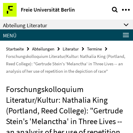
Springe
Service-
Freie Universität Berlin
direkt
Navigation
zu
Abteilung Literatur
Inhalt
MENÜ
Startseite
Abteilungen
Literatur
Termine
Forschungskolloquium Literatur/Kultur: Nathalia King (Portland,
Reed College): "Gertrude Stein's 'Melanctha' in Three Lives -- an
analysis of her use of repetition in the depiction of race"
Forschungskolloquium
Literatur/Kultur: Nathalia King
(Portland, Reed College): "Gertrude
Stein's 'Melanctha' in Three Lives --
an analysis of her use of repetition