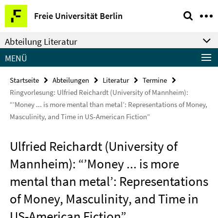
Springe
Service-
Freie Universität Berlin
direkt
Navigation
zu
Abteilung Literatur
Inhalt
MENÜ
Startseite
Abteilungen
Literatur
Termine
Ringvorlesung: Ulfried Reichardt (University of Mannheim):
“’Money ... is more mental than metal’: Representations of Money,
Masculinity, and Time in US-American Fiction”
Ulfried Reichardt (University of
Mannheim): “’Money ... is more
mental than metal’: Representations
of Money, Masculinity, and Time in
US-American Fiction”