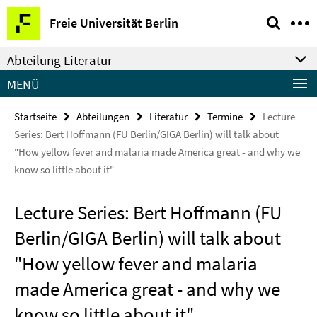
Springe
Service-
Freie Universität Berlin
direkt
Navigation
zu
Abteilung Literatur
Inhalt
MENÜ
Startseite
Abteilungen
Literatur
Termine
Lecture
Series: Bert Hoffmann (FU Berlin/GIGA Berlin) will talk about
"How yellow fever and malaria made America great - and why we
know so little about it"
Lecture Series: Bert Hoffmann (FU
Berlin/GIGA Berlin) will talk about
"How yellow fever and malaria
made America great - and why we
know so little about it"