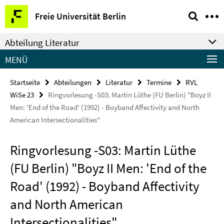
Springe
Service-
Freie Universität Berlin
direkt
Navigation
zu
Abteilung Literatur
Inhalt
MENÜ
Startseite
Abteilungen
Literatur
Termine
RVL
WiSe 23
Ringvorlesung -S03: Martin Lüthe (FU Berlin) "Boyz II
Men: 'End of the Road' (1992) - Boyband Affectivity and North
American Intersectionalities"
Ringvorlesung -S03: Martin Lüthe
(FU Berlin) "Boyz II Men: 'End of the
Road' (1992) - Boyband Affectivity
and North American
Intersectionalities"