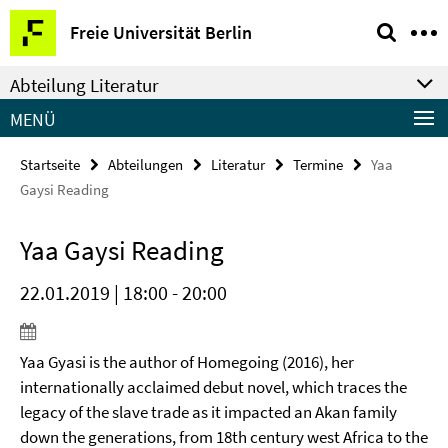
Springe
Service-
Freie Universität Berlin
direkt
Navigation
zu
Abteilung Literatur
Inhalt
MENÜ
Startseite
Abteilungen
Literatur
Termine
Yaa
Gaysi Reading
Yaa Gaysi Reading
22.01.2019 | 18:00 - 20:00
Yaa Gyasi is the author of Homegoing (2016), her
internationally acclaimed debut novel, which traces the
legacy of the slave trade as it impacted an Akan family
down the generations, from 18th century west Africa to the