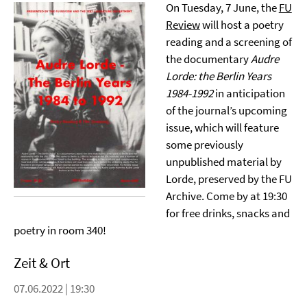
On Tuesday, 7 June, the
FU
Review
will host a poetry
reading and a screening of
the documentary
Audre
Lorde: the Berlin Years
1984-1992
in anticipation
of the journal’s upcoming
issue, which will feature
some previously
unpublished material by
Lorde, preserved by the FU
Archive. Come by at 19:30
for free drinks, snacks and
poetry in room 340!
Zeit & Ort
07.06.2022 | 19:30