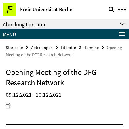
Springe
Service-
Freie Universität Berlin
direkt
Navigation
zu
Abteilung Literatur
Inhalt
MENÜ
Startseite
Abteilungen
Literatur
Termine
Opening
Meeting of the DFG Research Network
Opening Meeting of the DFG
Research Network
09.12.2021 - 10.12.2021