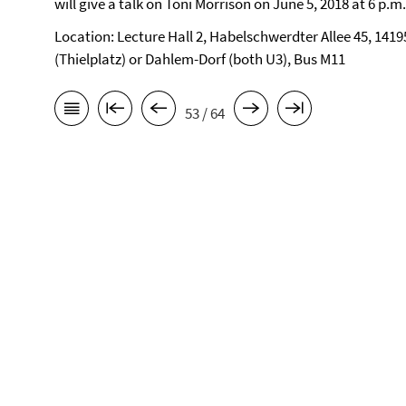
will give a talk on Toni Morrison on June 5, 2018 at 6 p.m.
Location: Lecture Hall 2, Habelschwerdter Allee 45, 14195
(Thielplatz) or Dahlem-Dorf (both U3), Bus M11
53 / 64