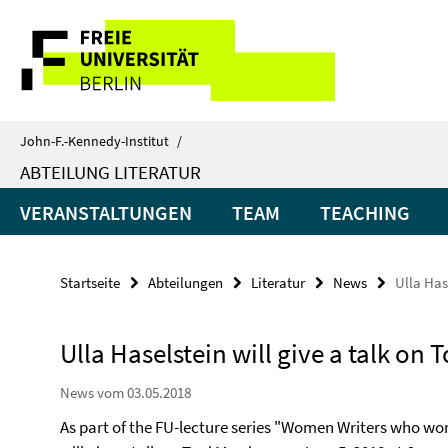
Springe
Service-
direkt
zu
Navigation
Inhalt
John-F.-Kennedy-Institut
/
ABTEILUNG LITERATUR
VERANSTALTUNGEN
TEAM
TEACHING
Startseite
Abteilungen
Literatur
News
Ulla Has
Ulla Haselstein will give a talk on 
News vom 03.05.2018
As part of the FU-lecture series "Women Writers who won 