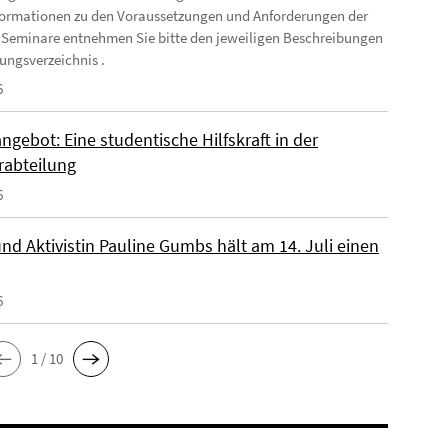
formationen zu den Voraussetzungen und Anforderungen der
 Seminare entnehmen Sie bitte den jeweiligen Beschreibungen
ungsverzeichnis .
6
ngebot: Eine studentische Hilfskraft in der
rabteilung
6
nd Aktivistin Pauline Gumbs hält am 14. Juli einen
6
1 / 10