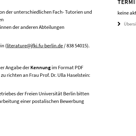
TERMI
on der unterschiedlichen Fach- Tutorien und
keine ak
en
Übers
-innen der anderen Abteilungen
in (
literature@jfki.fu-berlin.de
/ 838 54015).
ter Angabe der
Kennung
im Format PDF
u richten an Frau Prof. Dr. Ulla Haselstein:
riebes der Freien Universität Berlin bitten
Bearbeitung einer postalischen Bewerbung