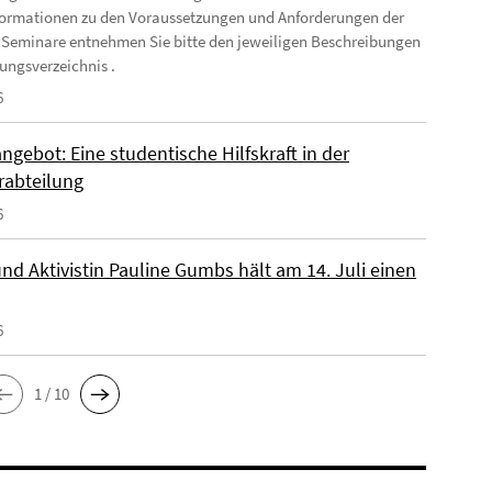
formationen zu den Voraussetzungen und Anforderungen der
 Seminare entnehmen Sie bitte den jeweiligen Beschreibungen
ungsverzeichnis .
6
ngebot: Eine studentische Hilfskraft in der
rabteilung
6
nd Aktivistin Pauline Gumbs hält am 14. Juli einen
6
1 / 10