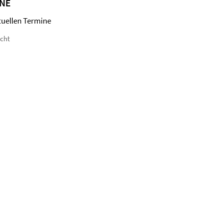
NE
tuellen Termine
icht