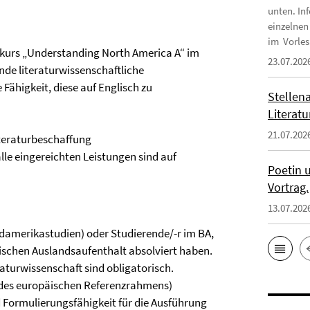
unten. In
einzelnen
im Vorles
kurs „Understanding North America A“ im
23.07.202
de literaturwissenschaftliche
ähigkeit, diese auf Englisch zu
Stellena
Literatu
21.07.202
iteraturbeschaffung
lle eingereichten Leistungen sind auf
Poetin u
Vortrag.
13.07.202
damerikastudien) oder Studierende/-r im BA,
schen Auslandsaufenthalt absolviert haben.
turwissenschaft sind obligatorisch.
1 des europäischen Referenzrahmens)
d Formulierungsfähigkeit für die Ausführung