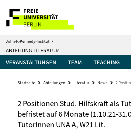
Springe
Service-
direkt
zu
Navigation
Inhalt
John-F.-Kennedy-Institut
/
ABTEILUNG LITERATUR
VERANSTALTUNGEN
TEAM
TEACHING
Startseite
Abteilungen
Literatur
News
2 Positi
2 Positionen Stud. Hilfskraft als T
befristet auf 6 Monate (1.10.21-31.
TutorInnen UNA A, W21 Lit.