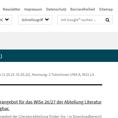
Newsletter
Impressum
Datenschutz
Barrierefreiheit
Sitemap
Suchbegriffe
DE
Schnellzugriff
)
te (1.10.21-31.03.22), Kennung: 2 TutorInnen UNA A, W21 Lit.
rangebot für das WiSe 26/27 der Abteilung Literatur
ügbar.
ngebot der Literaturabteilung finden Sie i m Downloadbereich