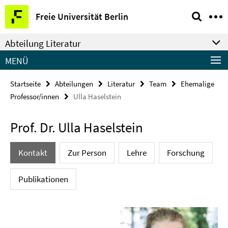
Springe
Service-
Freie Universität Berlin
direkt
Navigation
zu
Abteilung Literatur
Inhalt
MENÜ
Startseite
Abteilungen
Literatur
Team
Ehemalige
Professor/innen
Ulla Haselstein
Prof. Dr. Ulla Haselstein
Kontakt
Zur Person
Lehre
Forschung
Publikationen