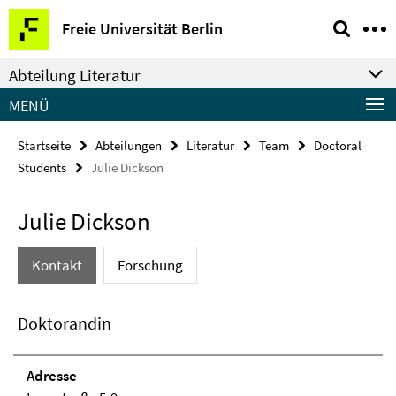
Springe
Service-
Freie Universität Berlin
direkt
Navigation
zu
Abteilung Literatur
Inhalt
MENÜ
Startseite
Abteilungen
Literatur
Team
Doctoral
Students
Julie Dickson
Julie Dickson
Kontakt
Forschung
Doktorandin
Adresse