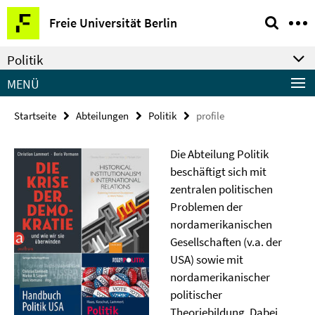
Springe
Service-
Freie Universität Berlin
direkt
Navigation
zu
Politik
Inhalt
MENÜ
Startseite
Abteilungen
Politik
profile
Die Abteilung Politik
beschäftigt sich mit
zentralen politischen
Problemen der
nordamerikanischen
Gesellschaften (v.a. der
USA) sowie mit
nordamerikanischer
politischer
Theoriebildung. Dabei