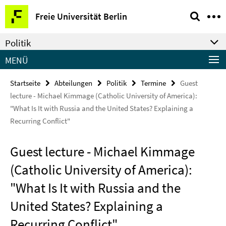
Springe
Service-
Freie Universität Berlin
direkt
Navigation
zu
Politik
Inhalt
MENÜ
Startseite
Abteilungen
Politik
Termine
Guest
lecture - Michael Kimmage (Catholic University of America):
"What Is It with Russia and the United States? Explaining a
Recurring Conflict"
Guest lecture - Michael Kimmage
(Catholic University of America):
"What Is It with Russia and the
United States? Explaining a
Recurring Conflict"