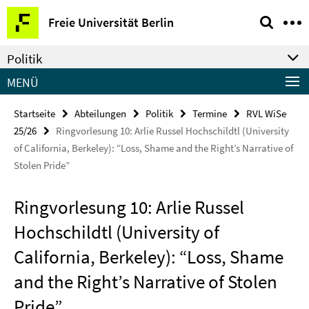
Springe
Service-
Freie Universität Berlin
direkt
Navigation
zu
Politik
Inhalt
MENÜ
Startseite
Abteilungen
Politik
Termine
RVL WiSe
25/26
Ringvorlesung 10: Arlie Russel Hochschildtl (University
of California, Berkeley): “Loss, Shame and the Right’s Narrative of
Stolen Pride”
Ringvorlesung 10: Arlie Russel
Hochschildtl (University of
California, Berkeley): “Loss, Shame
and the Right’s Narrative of Stolen
Pride”