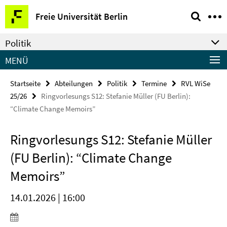
Springe
Service-
Freie Universität Berlin
direkt
Navigation
zu
Politik
Inhalt
MENÜ
Startseite
Abteilungen
Politik
Termine
RVL WiSe
25/26
Ringvorlesungs S12: Stefanie Müller (FU Berlin):
“Climate Change Memoirs”
Ringvorlesungs S12: Stefanie Müller
(FU Berlin): “Climate Change
Memoirs”
14.01.2026 | 16:00