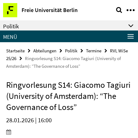
Springe
Service-
Freie Universität Berlin
direkt
Navigation
zu
Politik
Inhalt
MENÜ
Startseite
Abteilungen
Politik
Termine
RVL WiSe
25/26
Ringvorlesung S14: Giacomo Tagiuri (University of
Amsterdam): “The Governance of Loss”
Ringvorlesung S14: Giacomo Tagiuri
(University of Amsterdam): “The
Governance of Loss”
28.01.2026 | 16:00