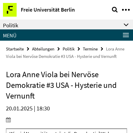
Springe
Service-
Freie Universität Berlin
direkt
Navigation
zu
Politik
Inhalt
MENÜ
Startseite
Abteilungen
Politik
Termine
Lora Anne
Viola bei Nervöse Demokratie #3 USA - Hysterie und Vernunft
Lora Anne Viola bei Nervöse
Demokratie #3 USA - Hysterie und
Vernunft
20.01.2025 | 18:30