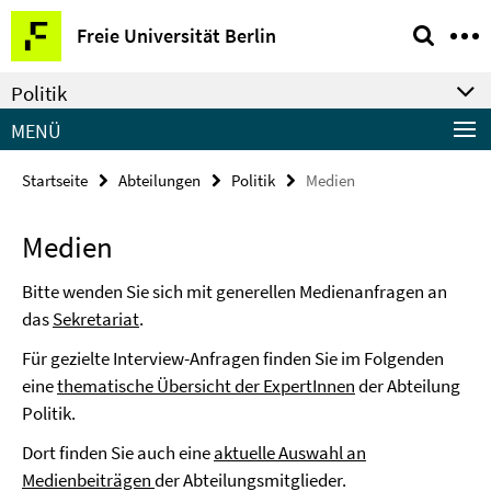
Springe
Service-
Freie Universität Berlin
direkt
Navigation
zu
Politik
Inhalt
MENÜ
Startseite
Abteilungen
Politik
Medien
Medien
Bitte wenden Sie sich mit generellen Medienanfragen an
das
Sekretariat
.
Für gezielte Interview-Anfragen finden Sie im Folgenden
eine
thematische Übersicht der ExpertInnen
der Abteilung
Politik.
Dort finden Sie auch eine
aktuelle Auswahl an
Medienbeiträgen
der Abteilungsmitglieder.