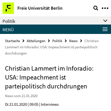
Springe
Service-
Freie Universität Berlin
direkt
Navigation
zu
Politik
Inhalt
MENÜ
Startseite
Abteilungen
Politik
News
Christian
Lammert im Inforadio: USA: Impeachment ist parteipolitisch
durchdrungen
Christian Lammert im Inforadio:
USA: Impeachment ist
parteipolitisch durchdrungen
News vom 21.01.2020
Di 21.01.2020 | 09:05 | Interviews