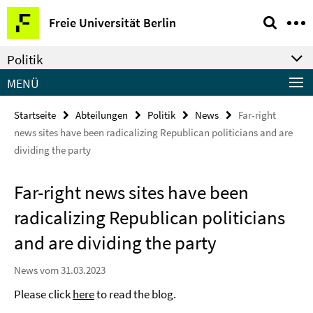
Springe
Service-
Freie Universität Berlin
direkt
Navigation
zu
Politik
Inhalt
MENÜ
Startseite
Abteilungen
Politik
News
Far-right
news sites have been radicalizing Republican politicians and are
dividing the party
Far-right news sites have been
radicalizing Republican politicians
and are dividing the party
News vom 31.03.2023
Please click
here
to read the blog.